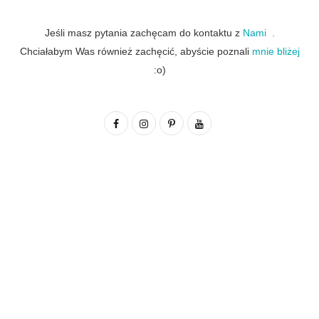
Jeśli masz pytania zachęcam do kontaktu z
Nami .
Chciałabym Was również zachęcić, abyście poznali
mnie bliżej
:o)
F
I
P
Y
a
n
i
o
c
s
n
u
e
t
t
T
b
a
e
u
o
g
r
b
o
r
e
e
k
a
s
m
t