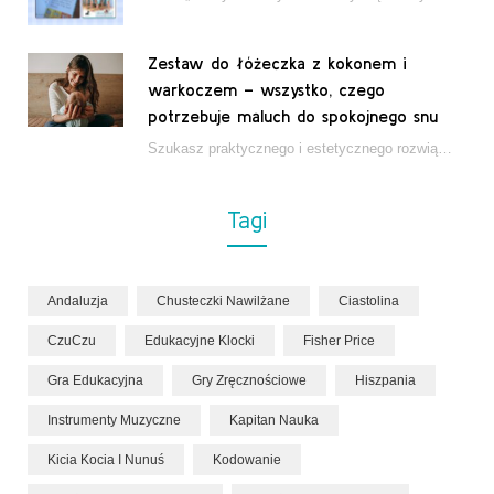
Zestaw do łóżeczka z kokonem i
warkoczem – wszystko, czego
potrzebuje maluch do spokojnego snu
Szukasz praktycznego i estetycznego rozwiązania do łóżeczka niemowlęcia? Zestaw z kokonem i warkoczem zapewnia wygodę,…
Tagi
Andaluzja
Chusteczki Nawilżane
Ciastolina
CzuCzu
Edukacyjne Klocki
Fisher Price
Gra Edukacyjna
Gry Zręcznościowe
Hiszpania
Instrumenty Muzyczne
Kapitan Nauka
Kicia Kocia I Nunuś
Kodowanie