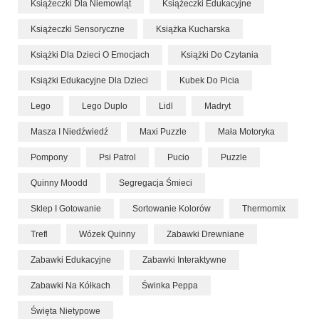
Książeczki Dla Niemowląt
Książeczki Edukacyjne
Książeczki Sensoryczne
Książka Kucharska
Książki Dla Dzieci O Emocjach
Książki Do Czytania
Książki Edukacyjne Dla Dzieci
Kubek Do Picia
Lego
Lego Duplo
Lidl
Madryt
Masza I Niedźwiedź
Maxi Puzzle
Mała Motoryka
Pompony
Psi Patrol
Pucio
Puzzle
Quinny Moodd
Segregacja Śmieci
Sklep I Gotowanie
Sortowanie Kolorów
Thermomix
Trefl
Wózek Quinny
Zabawki Drewniane
Zabawki Edukacyjne
Zabawki Interaktywne
Zabawki Na Kółkach
Świnka Peppa
Święta Nietypowe