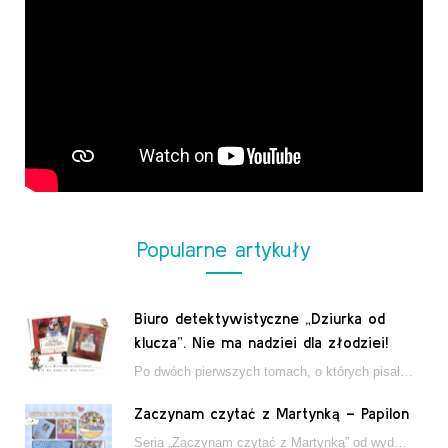
Popularne artykuły
Biuro detektywistyczne „Dziurka od
klucza”. Nie ma nadziei dla złodziei!
Po dwóch pierwszych tomach, o których pisałam tutaj, które wciągnęły nas w świat młodych detektywów…
Zaczynam czytać z Martynką – Papilon
Seria „Zaczynam czytać z Martynką” od wydawnictwa Papilon to estetycznie wydane książki wspierające dzieci w…