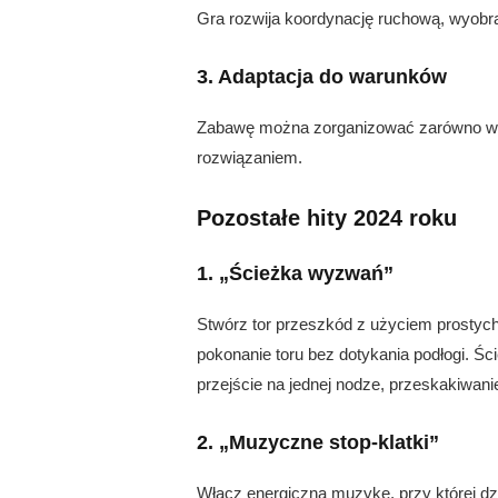
Gra rozwija koordynację ruchową, wyobra
3. Adaptacja do warunków
Zabawę można zorganizować zarówno w mał
rozwiązaniem.
Pozostałe hity 2024 roku
1. „Ścieżka wyzwań”
Stwórz tor przeszkód z użyciem prostych 
pokonanie toru bez dotykania podłogi. Ś
przejście na jednej nodze, przeskakiwanie
2. „Muzyczne stop-klatki”
Włącz energiczną muzykę, przy której d