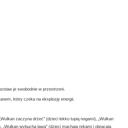
ozstaw je swobodnie w przestrzeni.
kanem, który czeka na eksplozję energii.
„Wulkan zaczyna drżeć” (dzieci lekko tupią nogami), „Wulkan
), „Wulkan wybucha lawą” (dzieci machają rękami i obracają