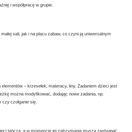
źnię i współpracę w grupie.
ej sali, jak i na placu zabaw, co czyni ją uniwersalnym
elementów – krzesełek, materacy, liny. Zadaniem dzieci jest
cieżkę można modyfikować, dodając nowe zadania, np.
 czy czołganie się.
zieci tańczą, a w momencie jej zatrzymania muszą zastygnąć