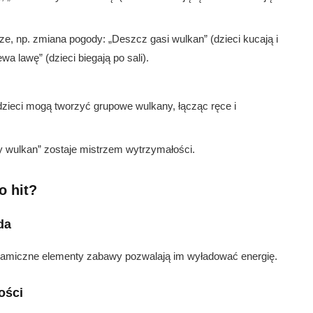
, np. zmiana pogody: „Deszcz gasi wulkan” (dzieci kucają i
a lawę” (dzieci biegają po sali).
ieci mogą tworzyć grupowe wulkany, łącząc ręce i
ny wulkan” zostaje mistrzem wytrzymałości.
o hit?
da
 dynamiczne elementy zabawy pozwalają im wyładować energię.
ości