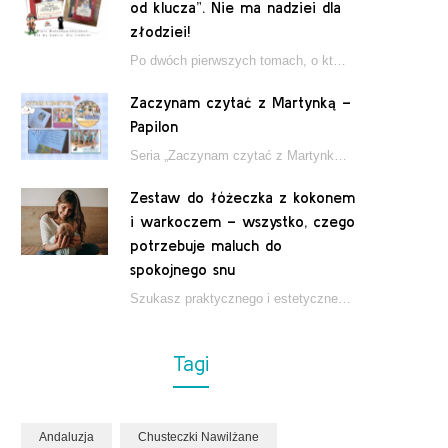
od klucza”. Nie ma nadziei dla
złodziei!
Po dwóch pierwszych tomach, o których pisałam tutaj, które wciągnęły nas w świat młodych detektywów…
Zaczynam czytać z Martynką –
Papilon
Seria „Zaczynam czytać z Martynką” od wydawnictwa Papilon to estetycznie wydane książki wspierające dzieci w…
Zestaw do łóżeczka z kokonem
i warkoczem – wszystko, czego
potrzebuje maluch do
spokojnego snu
Szukasz praktycznego i estetycznego rozwiązania do łóżeczka niemowlęcia? Zestaw z kokonem i warkoczem zapewnia wygodę,…
Tagi
Andaluzja
Chusteczki Nawilżane