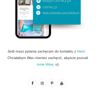
Jeśli masz pytania zachęcam do kontaktu z
Nami .
Chciałabym Was również zachęcić, abyście poznali
mnie bliżej
:o)
F
I
P
Y
a
n
i
o
c
s
n
u
e
t
t
T