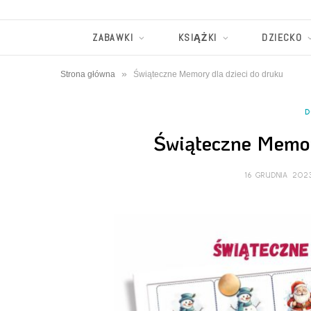
ZABAWKI
KSIĄŻKI
DZIECKO
»
Strona główna
Świąteczne Memory dla dzieci do druku
D
Świąteczne Memor
16 GRUDNIA 202