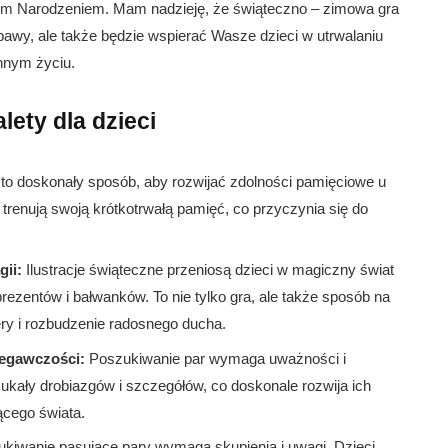
ym Narodzeniem. Mam nadzieję, że świąteczno – zimowa gra
bawy, ale także będzie wspierać Wasze dzieci w utrwalaniu
ennym życiu.
ety dla dzieci
o doskonały sposób, aby rozwijać zdolności pamięciowe u
 trenują swoją krótkotrwałą pamięć, co przyczynia się do
gii:
Ilustracje świąteczne przeniosą dzieci w magiczny świat
rezentów i bałwanków. To nie tylko gra, ale także sposób na
ry i rozbudzenie radosnego ducha.
zegawczości:
Poszukiwanie par wymaga uważności i
ukały drobiazgów i szczegółów, co doskonale rozwija ich
ącego świata.
kiwanie pasujące pary wymaga skupienia i uwagi. Dzieci