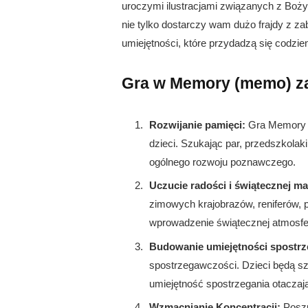
uroczymi ilustracjami związanych z Boż
nie tylko dostarczy wam dużo frajdy z za
umiejętności, które przydadzą się codzi
Gra w Memory (memo) zal
Rozwijanie pamięci:
Gra Memory t
dzieci. Szukając par, przedszkolaki
ogólnego rozwoju poznawczego.
Uczucie radości i świątecznej ma
zimowych krajobrazów, reniferów, p
wprowadzenie świątecznej atmosfe
Budowanie umiejętności spostr
spostrzegawczości. Dzieci będą sz
umiejętność spostrzegania otaczaj
Wzmacnianie Koncentracji:
Poszu