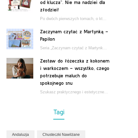
od klucza”. Nie ma nadziei dla
złodziei!
Po dwóch pierwszych tomach, o których pisałam tutaj, które wciągnęły nas w świat młodych detektywów…
Zaczynam czytać z Martynką –
Papilon
Seria „Zaczynam czytać z Martynką” od wydawnictwa Papilon to estetycznie wydane książki wspierające dzieci w…
Zestaw do łóżeczka z kokonem
i warkoczem – wszystko, czego
potrzebuje maluch do
spokojnego snu
Szukasz praktycznego i estetycznego rozwiązania do łóżeczka niemowlęcia? Zestaw z kokonem i warkoczem zapewnia wygodę,…
Tagi
Andaluzja
Chusteczki Nawilżane