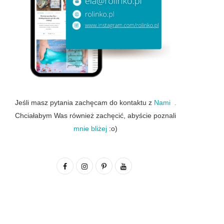
Jeśli masz pytania zachęcam do kontaktu z
Nami .
Chciałabym Was również zachęcić, abyście poznali
mnie bliżej
:o)
F
I
P
Y
a
n
i
o
c
s
n
u
e
t
t
T