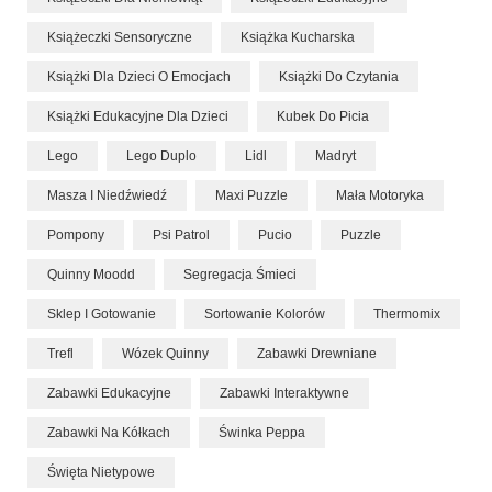
Książeczki Sensoryczne
Książka Kucharska
Książki Dla Dzieci O Emocjach
Książki Do Czytania
Książki Edukacyjne Dla Dzieci
Kubek Do Picia
Lego
Lego Duplo
Lidl
Madryt
Masza I Niedźwiedź
Maxi Puzzle
Mała Motoryka
Pompony
Psi Patrol
Pucio
Puzzle
Quinny Moodd
Segregacja Śmieci
Sklep I Gotowanie
Sortowanie Kolorów
Thermomix
Trefl
Wózek Quinny
Zabawki Drewniane
Zabawki Edukacyjne
Zabawki Interaktywne
Zabawki Na Kółkach
Świnka Peppa
Święta Nietypowe