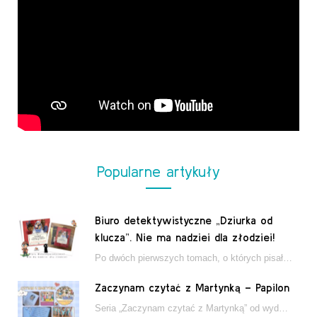
Popularne artykuły
Biuro detektywistyczne „Dziurka od
klucza”. Nie ma nadziei dla złodziei!
Po dwóch pierwszych tomach, o których pisałam tutaj, które wciągnęły nas w świat młodych detektywów…
Zaczynam czytać z Martynką – Papilon
Seria „Zaczynam czytać z Martynką” od wydawnictwa Papilon to estetycznie wydane książki wspierające dzieci w…