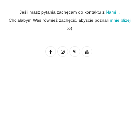
Jeśli masz pytania zachęcam do kontaktu z
Nami .
Chciałabym Was również zachęcić, abyście poznali
mnie bliżej
:o)
F
I
P
Y
a
n
i
o
c
s
n
u
e
t
t
T
b
a
e
u
o
g
r
b
o
r
e
e
k
a
s
m
t