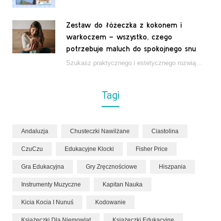
Zestaw do łóżeczka z kokonem i
warkoczem – wszystko, czego
potrzebuje maluch do spokojnego snu
Szukasz praktycznego i estetycznego rozwiązania do łóżeczka niemowlęcia? Zestaw z kokonem i warkoczem zapewnia wygodę,…
Tagi
Andaluzja
Chusteczki Nawilżane
Ciastolina
CzuCzu
Edukacyjne Klocki
Fisher Price
Gra Edukacyjna
Gry Zręcznościowe
Hiszpania
Instrumenty Muzyczne
Kapitan Nauka
Kicia Kocia I Nunuś
Kodowanie
Książeczki Dla Niemowląt
Książeczki Edukacyjne