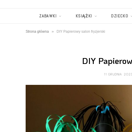
ZABAWKI
KSIĄŻKI
DZIECKO
»
Strona główna
DIY Papierowy salon fryzjerski
DIY Papierowy
11 GRUDNIA 202