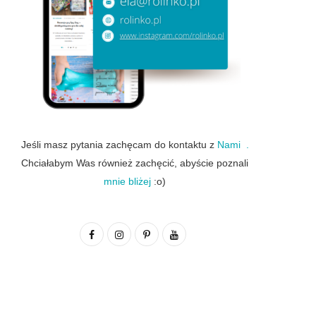
Jeśli masz pytania zachęcam do kontaktu z
Nami .
Chciałabym Was również zachęcić, abyście poznali
mnie bliżej
:o)
F
I
P
Y
a
n
i
o
c
s
n
u
e
t
t
T