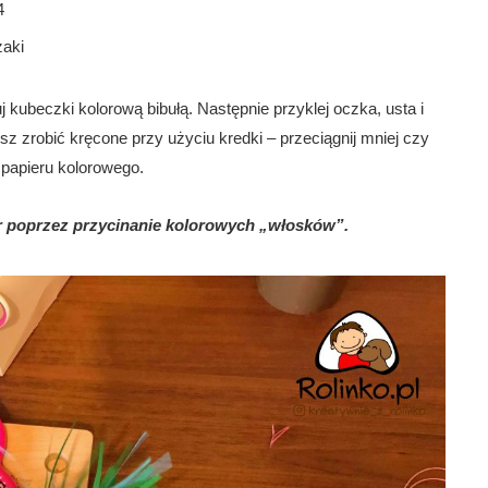
4
zaki
kubeczki kolorową bibułą. Następnie przyklej oczka, usta i
z zrobić kręcone przy użyciu kredki – przeciągnij mniej czy
 papieru kolorowego.
r poprzez przycinanie kolorowych „włosków”.