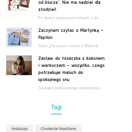
od klucza”. Nie ma nadziei dla
złodziei!
Po dwóch pierwszych tomach, o których pisałam tutaj, które wciągnęły nas w świat młodych detektywów…
Zaczynam czytać z Martynką –
Papilon
Seria „Zaczynam czytać z Martynką” od wydawnictwa Papilon to estetycznie wydane książki wspierające dzieci w…
Zestaw do łóżeczka z kokonem
i warkoczem – wszystko, czego
potrzebuje maluch do
spokojnego snu
Szukasz praktycznego i estetycznego rozwiązania do łóżeczka niemowlęcia? Zestaw z kokonem i warkoczem zapewnia wygodę,…
Tagi
Andaluzja
Chusteczki Nawilżane