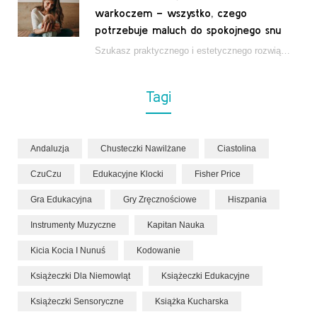
warkoczem – wszystko, czego
potrzebuje maluch do spokojnego snu
Szukasz praktycznego i estetycznego rozwiązania do łóżeczka niemowlęcia? Zestaw z kokonem i warkoczem zapewnia wygodę,…
Tagi
Andaluzja
Chusteczki Nawilżane
Ciastolina
CzuCzu
Edukacyjne Klocki
Fisher Price
Gra Edukacyjna
Gry Zręcznościowe
Hiszpania
Instrumenty Muzyczne
Kapitan Nauka
Kicia Kocia I Nunuś
Kodowanie
Książeczki Dla Niemowląt
Książeczki Edukacyjne
Książeczki Sensoryczne
Książka Kucharska