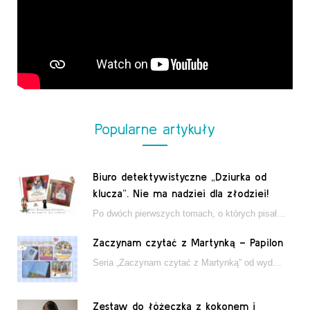
Popularne artykuły
Biuro detektywistyczne „Dziurka od
klucza”. Nie ma nadziei dla złodziei!
Po dwóch pierwszych tomach, o których pisałam tutaj, które wciągnęły nas w świat młodych detektywów…
Zaczynam czytać z Martynką – Papilon
Seria „Zaczynam czytać z Martynką” od wydawnictwa Papilon to estetycznie wydane książki wspierające dzieci w…
Zestaw do łóżeczka z kokonem i