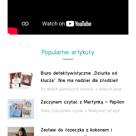
Popularne artykuły
Biuro detektywistyczne „Dziurka od
klucza”. Nie ma nadziei dla złodziei!
Po dwóch pierwszych tomach, o których pisałam tutaj, które wciągnęły nas w świat młodych detektywów…
Zaczynam czytać z Martynką – Papilon
Seria „Zaczynam czytać z Martynką” od wydawnictwa Papilon to estetycznie wydane książki wspierające dzieci w…
Zestaw do łóżeczka z kokonem i