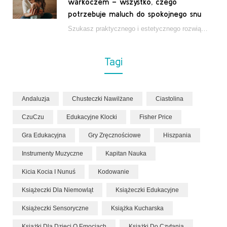
warkoczem – wszystko, czego
potrzebuje maluch do spokojnego snu
Szukasz praktycznego i estetycznego rozwiązania do łóżeczka niemowlęcia? Zestaw z kokonem i warkoczem zapewnia wygodę,…
Tagi
Andaluzja
Chusteczki Nawilżane
Ciastolina
CzuCzu
Edukacyjne Klocki
Fisher Price
Gra Edukacyjna
Gry Zręcznościowe
Hiszpania
Instrumenty Muzyczne
Kapitan Nauka
Kicia Kocia I Nunuś
Kodowanie
Książeczki Dla Niemowląt
Książeczki Edukacyjne
Książeczki Sensoryczne
Książka Kucharska
Książki Dla Dzieci O Emocjach
Książki Do Czytania