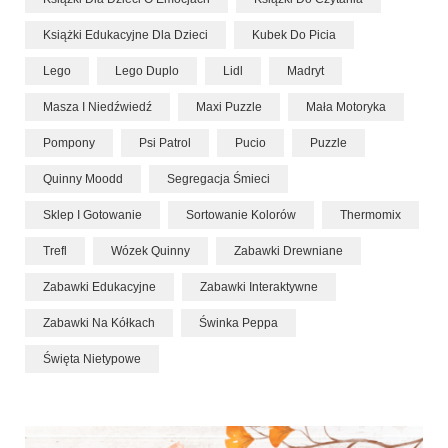
Książki Edukacyjne Dla Dzieci
Kubek Do Picia
Lego
Lego Duplo
Lidl
Madryt
Masza I Niedźwiedź
Maxi Puzzle
Mała Motoryka
Pompony
Psi Patrol
Pucio
Puzzle
Quinny Moodd
Segregacja Śmieci
Sklep I Gotowanie
Sortowanie Kolorów
Thermomix
Trefl
Wózek Quinny
Zabawki Drewniane
Zabawki Edukacyjne
Zabawki Interaktywne
Zabawki Na Kółkach
Świnka Peppa
Święta Nietypowe