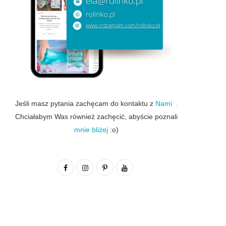
Jeśli masz pytania zachęcam do kontaktu z
Nami .
Chciałabym Was również zachęcić, abyście poznali
mnie bliżej
:o)
F
I
P
Y
a
n
i
o
c
s
n
u
e
t
t
T