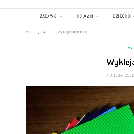
ZABAWKI
KSIĄŻKI
DZIECKO
»
Strona główna
Wyklejanka bibułą
2+
Wyklej
7 LUTEGO 202