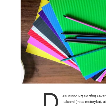
D
ziś proponuję świetną zabaw
palcami (mała motoryka), u