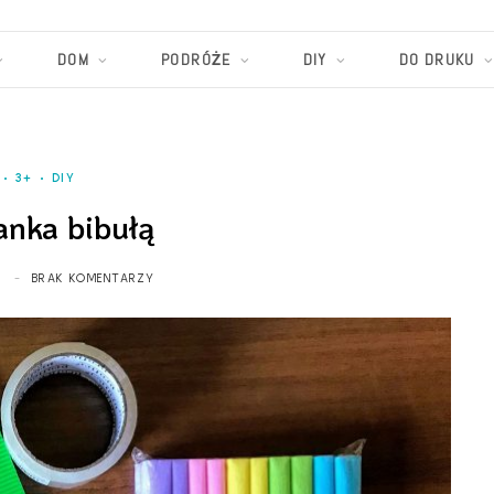
DOM
PODRÓŻE
DIY
DO DRUKU
3+
DIY
anka bibułą
2
BRAK KOMENTARZY