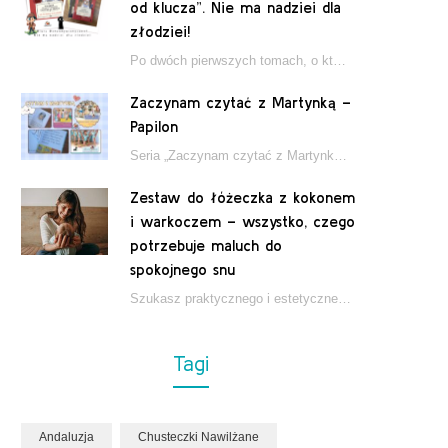
od klucza”. Nie ma nadziei dla
złodziei!
Po dwóch pierwszych tomach, o których pisałam tutaj, które wciągnęły nas w świat młodych detektywów…
Zaczynam czytać z Martynką –
Papilon
Seria „Zaczynam czytać z Martynką” od wydawnictwa Papilon to estetycznie wydane książki wspierające dzieci w…
Zestaw do łóżeczka z kokonem
i warkoczem – wszystko, czego
potrzebuje maluch do
spokojnego snu
Szukasz praktycznego i estetycznego rozwiązania do łóżeczka niemowlęcia? Zestaw z kokonem i warkoczem zapewnia wygodę,…
Tagi
Andaluzja
Chusteczki Nawilżane