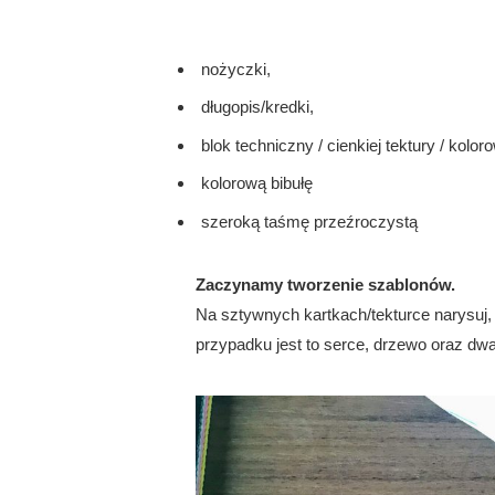
nożyczki,
długopis/kredki,
blok techniczny / cienkiej tektury / kolor
kolorową bibułę
szeroką taśmę przeźroczystą
Zaczynamy tworzenie szablonów.
Na sztywnych kartkach/tekturce narysuj, 
przypadku jest to serce, drzewo oraz dw