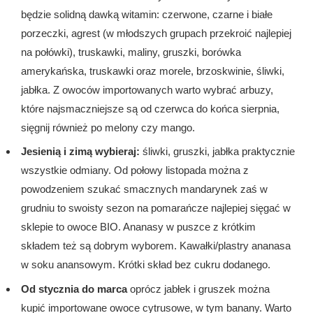
będzie solidną dawką witamin: czerwone, czarne i białe
porzeczki, agrest (w młodszych grupach przekroić najlepiej
na połówki), truskawki, maliny, gruszki, borówka
amerykańska, truskawki oraz morele, brzoskwinie, śliwki,
jabłka. Z owoców importowanych warto wybrać arbuzy,
które najsmaczniejsze są od czerwca do końca sierpnia,
sięgnij również po melony czy mango.
Jesienią i zimą wybieraj:
śliwki, gruszki, jabłka praktycznie
wszystkie odmiany. Od połowy listopada można z
powodzeniem szukać smacznych mandarynek zaś w
grudniu to swoisty sezon na pomarańcze najlepiej sięgać w
sklepie to owoce BIO. Ananasy w puszce z krótkim
składem też są dobrym wyborem. Kawałki/plastry ananasa
w soku anansowym. Krótki skład bez cukru dodanego.
Od stycznia do marca
oprócz jabłek i gruszek można
kupić importowane owoce cytrusowe, w tym banany. Warto