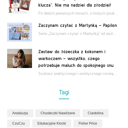
klucza”. Nie ma nadziei dla złodziei!
Po dwóch pierwszych tomach, o których pisałam tutaj, które wciągnęły nas w świat młodych detektywów…
Zaczynam czytać z Martynką – Papilon
Seria „Zaczynam czytać z Martynką” od wydawnictwa Papilon to estetycznie wydane książki wspierające dzieci w…
Zestaw do łóżeczka z kokonem i
warkoczem – wszystko, czego
potrzebuje maluch do spokojnego snu
Szukasz praktycznego i estetycznego rozwiązania do łóżeczka niemowlęcia? Zestaw z kokonem i warkoczem zapewnia wygodę,…
Tagi
Andaluzja
Chusteczki Nawilżane
Ciastolina
CzuCzu
Edukacyjne Klocki
Fisher Price