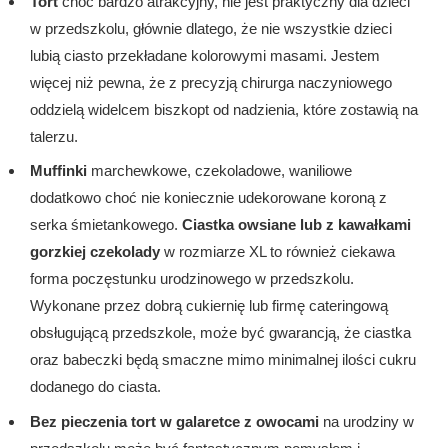
Tort
choć bardzo atrakcyjny, nie jest praktyczny dla dzieci
w przedszkolu, głównie dlatego, że nie wszystkie dzieci
lubią ciasto przekładane kolorowymi masami. Jestem
więcej niż pewna, że z precyzją chirurga naczyniowego
oddzielą widelcem biszkopt od nadzienia, które zostawią na
talerzu.
Muffinki
marchewkowe, czekoladowe, waniliowe
dodatkowo choć nie koniecznie udekorowane koroną z
serka śmietankowego.
Ciastka owsiane lub z kawałkami
gorzkiej czekolady
w rozmiarze XL to również ciekawa
forma poczęstunku urodzinowego w przedszkolu.
Wykonane przez dobrą cukiernię lub firmę cateringową
obsługującą przedszkole, może być gwarancją, że ciastka
oraz babeczki będą smaczne mimo minimalnej ilości cukru
dodanego do ciasta.
Bez pieczenia
tort w galaretce z owocami
na urodziny w