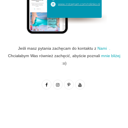
Jeśli masz pytania zachęcam do kontaktu z
Nami .
Chciałabym Was również zachęcić, abyście poznali
mnie bliżej
:o)
F
I
P
Y
a
n
i
o
c
s
n
u
e
t
t
T
b
a
e
u