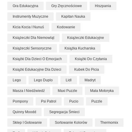
Gra Edukacyjna
Gry Zręcznościowe
Hiszpania
Instrumenty Muzyczne
Kapitan Nauka
Kicia Kocia I Nunuś
Kodowanie
Książeczki Dla Niemowląt
Książeczki Edukacyjne
Książeczki Sensoryczne
Książka Kucharska
Książki Dla Dzieci O Emocjach
Książki Do Czytania
Książki Edukacyjne Dla Dzieci
Kubek Do Picia
Lego
Lego Duplo
Lidl
Madryt
Masza I Niedźwiedź
Maxi Puzzle
Mała Motoryka
Pompony
Psi Patrol
Pucio
Puzzle
Quinny Moodd
Segregacja Śmieci
Sklep I Gotowanie
Sortowanie Kolorów
Thermomix