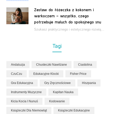
Zestaw do łóżeczka z kokonem i
warkoczem – wszystko, czego
potrzebuje maluch do spokojnego snu
Szukasz praktycznego i estetycznego rozwiązania do łóżeczka niemowlęcia? Zestaw z kokonem i warkoczem zapewnia wygodę,…
Tagi
Andaluzja
Chusteczki Nawilżane
Ciastolina
CzuCzu
Edukacyjne Klocki
Fisher Price
Gra Edukacyjna
Gry Zręcznościowe
Hiszpania
Instrumenty Muzyczne
Kapitan Nauka
Kicia Kocia I Nunuś
Kodowanie
Książeczki Dla Niemowląt
Książeczki Edukacyjne