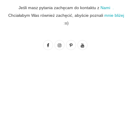
Jeśli masz pytania zachęcam do kontaktu z
Nami .
Chciałabym Was również zachęcić, abyście poznali
mnie bliżej
:o)
F
I
P
Y
a
n
i
o
c
s
n
u
e
t
t
T
b
a
e
u
o
g
r
b
o
r
e
e
k
a
s
m
t