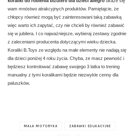
koraliki do robienia biżuterii dla dzieci allegro
ukaże się
wam mnóstwo atrakcyjnych produktów. Pamiętajcie, że
chłopcy również mogą być zainteresowani taką zabawką
więc warto ich zapytać, czy nie chcieli by również zabawić
się w jubilera. I co najważniejsze, wybieraj zestawy zgodnie
z zaleceniami producenta dotyczącymi wieku dziecka.
Koraliki B.Toys ze względu na małe elementy nie nadają się
dla dzieci poniżej 4 roku życia. Chyba, ze masz pewność i
będziesz kontrolować zabawę swojego 3 latka to trening
manualny z tymi koralikami będzie niezwykle cenny dla
paluszków.
MAŁA MOTORYKA
ZABAWKI EDUKACYJNE