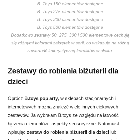
B. Toys 150 elementów dostępne
B. Toys 275 elementów dostępne
B. Toys 300 elementów dostępne
B. Toys 500 elementów dostępne
Dodatkowo zestawy 50, 275, 300 i 500 elementowe cechują
się różnymi kolorami zakrętek w serii, co wskazuje na różną
zawartość kolorystyczną koralików w słoiku.
Zestawy do robienia biżuterii dla
dzieci
Oprócz
B.toys pop arty
, w sklepach stacjonarnych i
internetowych można znaleźć wiele innych ciekawych
zestawów. Ja wybrałam B.toys ze względu na łatwość
łączenia elementów i aspekty sensoryczne. Natomiast
wpisując
zestaw do robienia biżuterii dla dzieci
lub