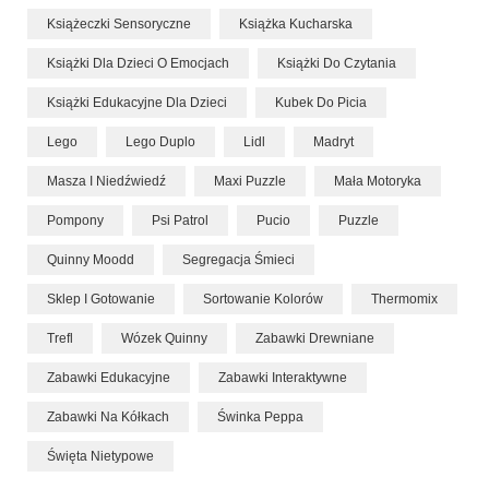
Książeczki Sensoryczne
Książka Kucharska
Książki Dla Dzieci O Emocjach
Książki Do Czytania
Książki Edukacyjne Dla Dzieci
Kubek Do Picia
Lego
Lego Duplo
Lidl
Madryt
Masza I Niedźwiedź
Maxi Puzzle
Mała Motoryka
Pompony
Psi Patrol
Pucio
Puzzle
Quinny Moodd
Segregacja Śmieci
Sklep I Gotowanie
Sortowanie Kolorów
Thermomix
Trefl
Wózek Quinny
Zabawki Drewniane
Zabawki Edukacyjne
Zabawki Interaktywne
Zabawki Na Kółkach
Świnka Peppa
Święta Nietypowe