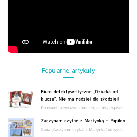
Popularne artykuły
Biuro detektywistyczne „Dziurka od
klucza”. Nie ma nadziei dla złodziei!
Po dwóch pierwszych tomach, o których pisałam tutaj, które wciągnęły nas w świat młodych detektywów…
Zaczynam czytać z Martynką – Papilon
Seria „Zaczynam czytać z Martynką” od wydawnictwa Papilon to estetycznie wydane książki wspierające dzieci w…