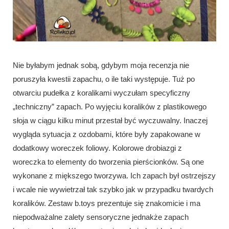
Nie byłabym jednak sobą, gdybym moja recenzja nie
poruszyła kwestii zapachu, o ile taki występuje. Tuż po
otwarciu pudełka z koralikami wyczułam specyficzny
„techniczny” zapach. Po wyjęciu koralików z plastikowego
słoja w ciągu kilku minut przestał być wyczuwalny. Inaczej
wygląda sytuacja z ozdobami, które były zapakowane w
dodatkowy woreczek foliowy. Kolorowe drobiazgi z
woreczka to elementy do tworzenia pierścionków. Są one
wykonane z miększego tworzywa. Ich zapach był ostrzejszy
i wcale nie wywietrzał tak szybko jak w przypadku twardych
koralików. Zestaw b.toys prezentuje się znakomicie i ma
niepodważalne zalety sensoryczne jednakże zapach