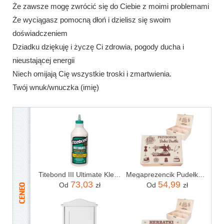
Że zawsze mogę zwrócić się do Ciebie z moimi problemami
Że wyciągasz pomocną dłoń i dzielisz się swoim
doświadczeniem
Dziadku dziękuję i życzę Ci zdrowia, pogody ducha i
nieustającej energii
Niech omijają Cię wszystkie troski i zmartwienia.
Twój wnuk/wnuczka (imię)
Titebond III Ultimate Klej do drewna D4 946 ml
Megaprezencik Pudełko Z Imieniem. Przybornik Dla Babci Prezent Urodzinowy. Dzień Babci
73,03
54,99
Od
zł
Od
zł