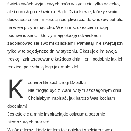
święto dwóch wyjątkowych osób w życiu nie tylko dziecka,
ale i dorosłego człowieka. Są to Dziadkowie, którzy swoim
doświadczeniem, miłością i cierpliwością do wnuków potrafią
na wiele przymknąć oko. Wielkim szczęściem mogą
pochwalić się Ci, którzy mają okazję odwiedzać i
zaopiekować się swoimi dziadkami! Pamiętaj, nie świętuj ich
tylko w te pojedyncze dni w styczniu. Okazujcie im swoją
troskę i zainteresowanie każdego dnia – oni, podobnie jak ich
rodzice, potrzebują tego jak mało kto!
K
ochana Babciu! Drogi Dziadku
Nie mogąc być z Wami w tym szczególnym dniu
Chciałabym napisać, jak bardzo Was kocham i
doceniam!
Jesteście dla mnie inspiracją do osiągania pozornie
niemożliwych marzeń.
Właśnie teraz, kiedy jestem tak daleko i spełniam swoje