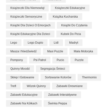
Książeczki Dla Niemowląt
Książeczki Edukacyjne
Książeczki Sensoryczne
Książka Kucharska
Książki Dla Dzieci O Emocjach
Książki Do Czytania
Książki Edukacyjne Dla Dzieci
Kubek Do Picia
Lego
Lego Duplo
Lidl
Madryt
Masza I Niedźwiedź
Maxi Puzzle
Mała Motoryka
Pompony
Psi Patrol
Pucio
Puzzle
Quinny Moodd
Segregacja Śmieci
Sklep I Gotowanie
Sortowanie Kolorów
Thermomix
Trefl
Wózek Quinny
Zabawki Drewniane
Zabawki Edukacyjne
Zabawki Interaktywne
Zabawki Na Kółkach
Świnka Peppa