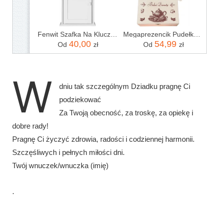
Fenwit Szafka Na Klucze Biała Drewniana
Megaprezencik Pudełko Z Imieniem. Herbaciarka Dla Babci Prezent Urodzinowy. Dzień Babci
40,00
54,99
Od
zł
Od
zł
W
dniu tak szczególnym Dziadku pragnę Ci
podziekować
Za Twoją obecność, za troskę, za opiekę i
dobre rady!
Pragnę Ci życzyć zdrowia, radości i codziennej harmonii.
Szczęśliwych i pełnych miłości dni.
Twój wnuczek/wnuczka (imię)
.