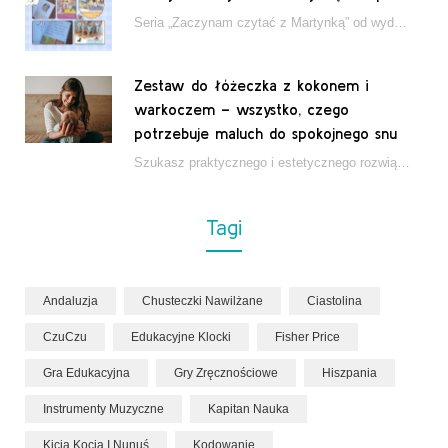
Seria „Zaczynam czytać z Martynką” od wydawnictwa Papilon to estetycznie wydane książki wspierające dzieci w…
Zestaw do łóżeczka z kokonem i
warkoczem – wszystko, czego
potrzebuje maluch do spokojnego snu
Szukasz praktycznego i estetycznego rozwiązania do łóżeczka niemowlęcia? Zestaw z kokonem i warkoczem zapewnia wygodę,…
Tagi
Andaluzja
Chusteczki Nawilżane
Ciastolina
CzuCzu
Edukacyjne Klocki
Fisher Price
Gra Edukacyjna
Gry Zręcznościowe
Hiszpania
Instrumenty Muzyczne
Kapitan Nauka
Kicia Kocia I Nunuś
Kodowanie