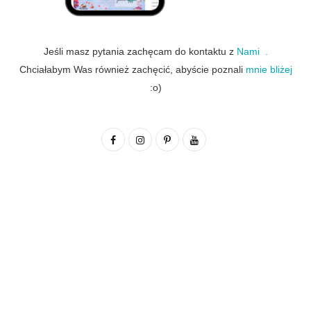
Jeśli masz pytania zachęcam do kontaktu z
Nami .
Chciałabym Was również zachęcić, abyście poznali
mnie bliżej
:o)
F
I
P
Y
a
n
i
o
c
s
n
u
e
t
t
T
b
a
e
u
o
g
r
b
o
r
e
e
k
a
s