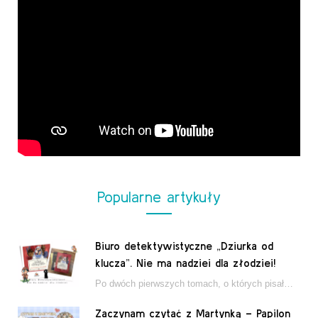
Popularne artykuły
Biuro detektywistyczne „Dziurka od
klucza”. Nie ma nadziei dla złodziei!
Po dwóch pierwszych tomach, o których pisałam tutaj, które wciągnęły nas w świat młodych detektywów…
Zaczynam czytać z Martynką – Papilon