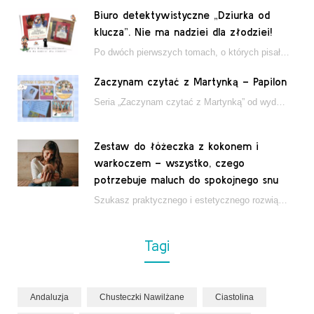
Biuro detektywistyczne „Dziurka od
klucza”. Nie ma nadziei dla złodziei!
Po dwóch pierwszych tomach, o których pisałam tutaj, które wciągnęły nas w świat młodych detektywów…
Zaczynam czytać z Martynką – Papilon
Seria „Zaczynam czytać z Martynką” od wydawnictwa Papilon to estetycznie wydane książki wspierające dzieci w…
Zestaw do łóżeczka z kokonem i
warkoczem – wszystko, czego
potrzebuje maluch do spokojnego snu
Szukasz praktycznego i estetycznego rozwiązania do łóżeczka niemowlęcia? Zestaw z kokonem i warkoczem zapewnia wygodę,…
Tagi
Andaluzja
Chusteczki Nawilżane
Ciastolina