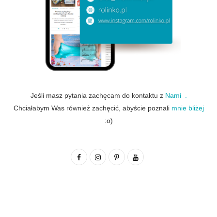
Jeśli masz pytania zachęcam do kontaktu z
Nami .
Chciałabym Was również zachęcić, abyście poznali
mnie bliżej
:o)
F
I
P
Y
a
n
i
o
c
s
n
u
e
t
t
T