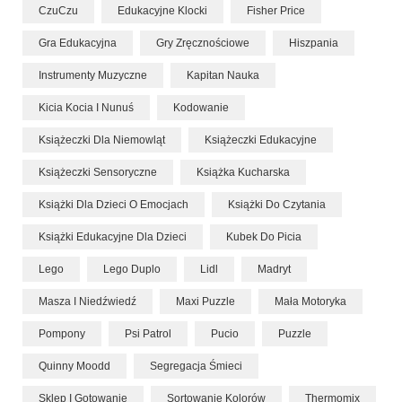
CzuCzu
Edukacyjne Klocki
Fisher Price
Gra Edukacyjna
Gry Zręcznościowe
Hiszpania
Instrumenty Muzyczne
Kapitan Nauka
Kicia Kocia I Nunuś
Kodowanie
Książeczki Dla Niemowląt
Książeczki Edukacyjne
Książeczki Sensoryczne
Książka Kucharska
Książki Dla Dzieci O Emocjach
Książki Do Czytania
Książki Edukacyjne Dla Dzieci
Kubek Do Picia
Lego
Lego Duplo
Lidl
Madryt
Masza I Niedźwiedź
Maxi Puzzle
Mała Motoryka
Pompony
Psi Patrol
Pucio
Puzzle
Quinny Moodd
Segregacja Śmieci
Sklep I Gotowanie
Sortowanie Kolorów
Thermomix