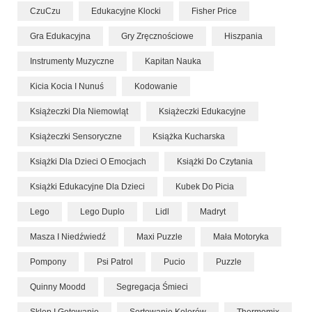
CzuCzu
Edukacyjne Klocki
Fisher Price
Gra Edukacyjna
Gry Zręcznościowe
Hiszpania
Instrumenty Muzyczne
Kapitan Nauka
Kicia Kocia I Nunuś
Kodowanie
Książeczki Dla Niemowląt
Książeczki Edukacyjne
Książeczki Sensoryczne
Książka Kucharska
Książki Dla Dzieci O Emocjach
Książki Do Czytania
Książki Edukacyjne Dla Dzieci
Kubek Do Picia
Lego
Lego Duplo
Lidl
Madryt
Masza I Niedźwiedź
Maxi Puzzle
Mała Motoryka
Pompony
Psi Patrol
Pucio
Puzzle
Quinny Moodd
Segregacja Śmieci