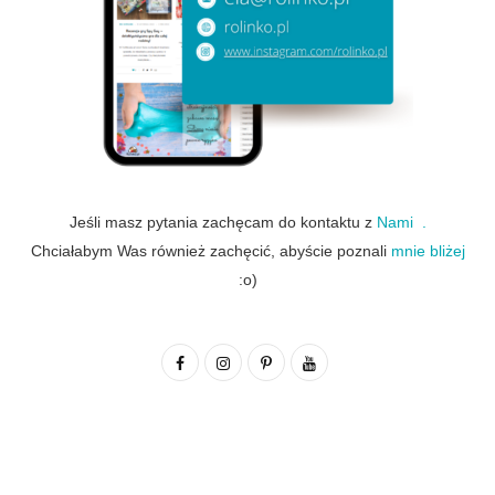
Jeśli masz pytania zachęcam do kontaktu z
Nami .
Chciałabym Was również zachęcić, abyście poznali
mnie bliżej
:o)
F
I
P
Y
a
n
i
o
c
s
n
u
e
t
t
T