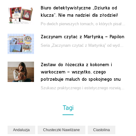
Biuro detektywistyczne „Dziurka od
klucza”. Nie ma nadziei dla złodziei!
Po dwóch pierwszych tomach, o których pisałam tutaj, które wciągnęły nas w świat młodych detektywów…
Zaczynam czytać z Martynką – Papilon
Seria „Zaczynam czytać z Martynką” od wydawnictwa Papilon to estetycznie wydane książki wspierające dzieci w…
Zestaw do łóżeczka z kokonem i
warkoczem – wszystko, czego
potrzebuje maluch do spokojnego snu
Szukasz praktycznego i estetycznego rozwiązania do łóżeczka niemowlęcia? Zestaw z kokonem i warkoczem zapewnia wygodę,…
Tagi
Andaluzja
Chusteczki Nawilżane
Ciastolina