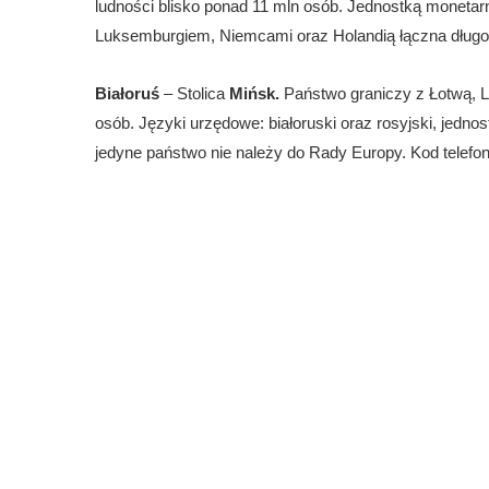
ludności blisko ponad 11 mln osób. Jednostką monetarną
Luksemburgiem, Niemcami oraz Holandią łączna długo
Białoruś
– Stolica
Mińsk.
Państwo graniczy z Łotwą, Li
osób. Języki urzędowe: białoruski oraz rosyjski, jednost
jedyne państwo nie należy do Rady Europy. Kod telef