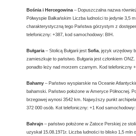
Bośnia i Hercegowina
– Dopuszczalna nazwa również 
Półwyspie Bałkańskim Liczba ludności to jedynie 3,5 m
charakterystyczną tego Państwa górzystym z dostępem
telefoniczny: +387, kod samochodowy: BIH.
Bułgaria
– Stolicą Bułgarii jest
Sofia
, język urzędowy b
zamieszkuje to państwo. Bułgaria jest członkiem ONZ.
ponadto leży nad morzem czarnym. Kod telefoniczny
Bahamy
– Państwo wyspiarskie na Oceanie Atlantycki
bahamski. Państwo położone w Ameryce Północnej. Powi
brzegowej wynosi 3542 km. Najwyższy punkt archipela
372 000 osób. Kot telefoniczny: +1 Kod samochodowy
Bahrajn
– państwo położone w Zatoce Perskiej ze stol
uzyskał 15.08.1971r. Liczba ludności to blisko 1,5 mln