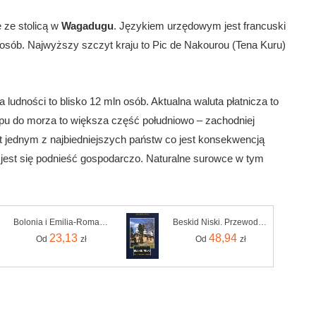
 ze stolicą w
Wagadugu
. Językiem urzędowym jest francuski
 osób. Najwyższy szczyt kraju to Pic de Nakourou (Tena Kuru)
ba ludności to blisko 12 mln osób. Aktualna waluta płatnicza to
ępu do morza to większa część południowo – zachodniej
est jednym z najbiedniejszych państw co jest konsekwencją
o jest się podnieść gospodarczo. Naturalne surowce w tym
Bolonia i Emilia-Romania. Travelbook. Wydanie 4
Beskid Niski. Przewodnik dla prawdziwego turysty wyd. 8
23,13
48,94
Od
zł
Od
zł