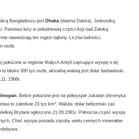
olicą Bangladeszu jest
Dhaka
(dawna Dakka). Jednostką
. Państwo leży w południowej części Azji nad Zatoką
nie nawiedzają ten region tajfuny. Liczba ludności
ln osób.
 położone w regionie Małych Antyli zajmujące wyspę o tej
i to blisko 300 tys osób, aktualną walutą jest dolar barbadoski.
.11. 1966r.
lmopan
. Belize położone jest na półwyspie Jukatan (Ameryka
a to zaledwie 23 tys km². Waluta: dolar belizeński zaś
ielkiej Brytanii ogłoszono 21.09.1981r. Północna część wyspy
nnych. Choć wyspa posiada zasoby wielu cennych minerałów
wydobywa.