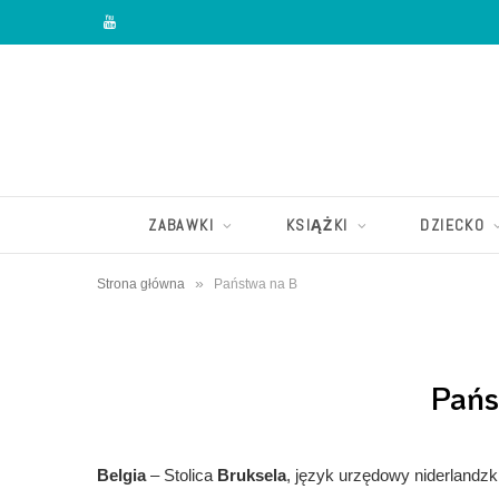
Y
o
u
T
u
ZABAWKI
KSIĄŻKI
DZIECKO
b
»
Strona główna
Państwa na B
e
Pańs
Belgia
– Stolica
Bruksela
, język urzędowy niderlandzki