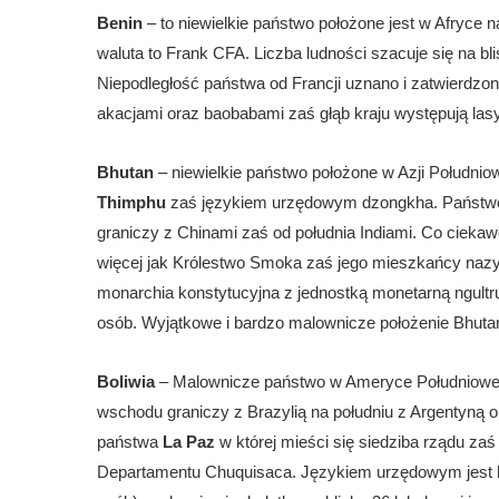
Benin
– to niewielkie państwo położone jest w Afryce 
waluta to Frank CFA. Liczba ludności szacuje się na bl
Niepodległość państwa od Francji uznano i zatwierdzon
akacjami oraz baobabami zaś głąb kraju występują las
Bhutan
– niewielkie państwo położone w Azji Południow
Thimphu
zaś językiem urzędowym dzongkha. Państwo
graniczy z Chinami zaś od południa Indiami. Co ciekawe
więcej jak Królestwo Smoka zaś jego mieszkańcy nazywa
monarchia konstytucyjna z jednostką monetarną ngultrum
osób. Wyjątkowe i bardzo malownicze położenie Bhutan
Boliwia
– Malownicze państwo w Ameryce Południowej b
wschodu graniczy z Brazylią na południu z Argentyną o
państwa
La Paz
w której mieści się siedziba rządu za
Departamentu Chuquisaca. Językiem urzędowym jest hi