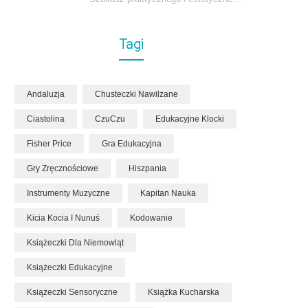
Tagi
Andaluzja
Chusteczki Nawilżane
Ciastolina
CzuCzu
Edukacyjne Klocki
Fisher Price
Gra Edukacyjna
Gry Zręcznościowe
Hiszpania
Instrumenty Muzyczne
Kapitan Nauka
Kicia Kocia I Nunuś
Kodowanie
Książeczki Dla Niemowląt
Książeczki Edukacyjne
Książeczki Sensoryczne
Książka Kucharska