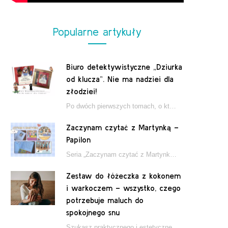
Popularne artykuły
Biuro detektywistyczne „Dziurka
od klucza”. Nie ma nadziei dla
złodziei!
Po dwóch pierwszych tomach, o których pisałam tutaj, które wciągnęły nas w świat młodych detektywów…
Zaczynam czytać z Martynką –
Papilon
Seria „Zaczynam czytać z Martynką” od wydawnictwa Papilon to estetycznie wydane książki wspierające dzieci w…
Zestaw do łóżeczka z kokonem
i warkoczem – wszystko, czego
potrzebuje maluch do
spokojnego snu
Szukasz praktycznego i estetycznego rozwiązania do łóżeczka niemowlęcia? Zestaw z kokonem i warkoczem zapewnia wygodę,…