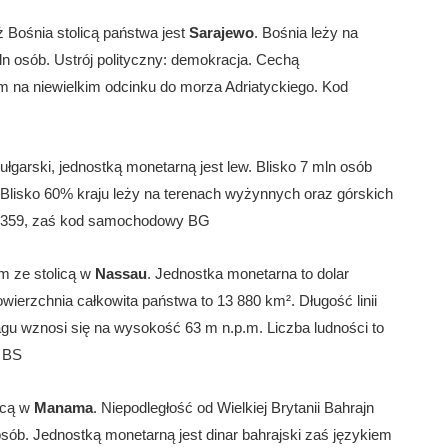
Bośnia stolicą państwa jest
Sarajewo
. Bośnia leży na
ln osób. Ustrój polityczny: demokracja. Cechą
 na niewielkim odcinku do morza Adriatyckiego. Kod
ułgarski, jednostką monetarną jest lew. Blisko 7 mln osób
 Blisko 60% kraju leży na terenach wyżynnych oraz górskich
 +359, zaś kod samochodowy BG
m ze stolicą w
Nassau
. Jednostka monetarna to dolar
erzchnia całkowita państwa to 13 880 km². Długość linii
gu wznosi się na wysokość 63 m n.p.m. Liczba ludności to
: BS
icą w
Manama
. Niepodległość od Wielkiej Brytanii Bahrajn
 osób. Jednostką monetarną jest dinar bahrajski zaś językiem