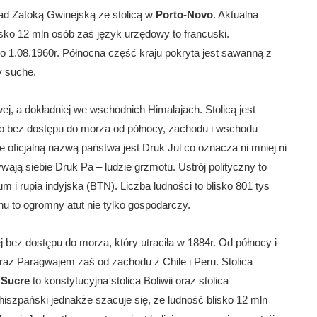
nad Zatoką Gwinejską ze stolicą w
Porto-Novo
. Aktualna
isko 12 mln osób zaś język urzędowy to francuski.
o 1.08.1960r. Północna część kraju pokryta jest sawanną z
y suche.
ej, a dokładniej we wschodnich Himalajach. Stolicą jest
 bez dostępu do morza od północy, zachodu i wschodu
 oficjalną nazwą państwa jest Druk Jul co oznacza ni mniej ni
ją siebie Druk Pa – ludzie grzmotu. Ustrój polityczny to
 i rupia indyjska (BTN). Liczba ludności to blisko 801 tys
u to ogromny atut nie tylko gospodarczy.
ez dostępu do morza, który utraciła w 1884r. Od północy i
raz Paragwajem zaś od zachodu z Chile i Peru. Stolica
ś
Sucre
to konstytucyjna stolica Boliwii oraz stolica
szpański jednakże szacuje się, że ludność blisko 12 mln