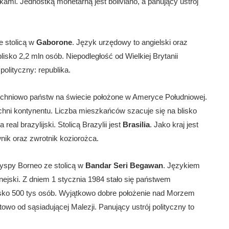
kami. Jednostką monetarną jest boliviano, a panujący ustrój
e stolicą w
Gaborone
. Język urzędowy to angielski oraz
isko 2,2 mln osób. Niepodległość od Wielkiej Brytanii
polityczny: republika.
rzchniowo państw na świecie położone w Ameryce Południowej.
zchni kontynentu. Liczba mieszkańców szacuje się na blisko
eal brazylijski. Stolicą Brazylii jest
Brasilia
. Jako kraj jest
nik oraz zwrotnik koziorożca.
spy Borneo ze stolicą w
Bandar Seri Begawan
. Językiem
nejski. Z dniem 1 stycznia 1984 stało się państwem
blisko 500 tys osób. Wyjątkowo dobre położenie nad Morzem
owo od sąsiadującej Malezji. Panujący ustrój polityczny to