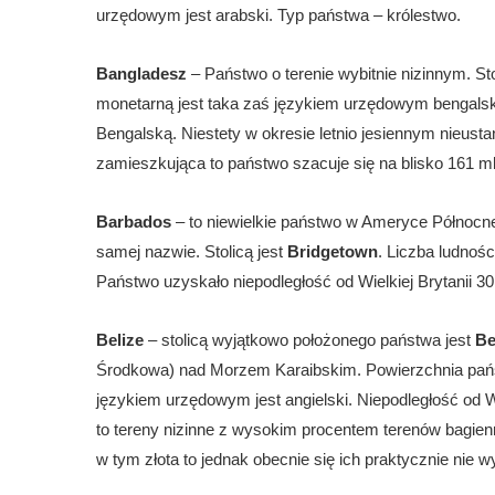
urzędowym jest arabski. Typ państwa – królestwo.
Bangladesz
– Państwo o terenie wybitnie nizinnym. St
monetarną jest taka zaś językiem urzędowym bengalski
Bengalską. Niestety w okresie letnio jesiennym nieustan
zamieszkująca to państwo szacuje się na blisko 161 m
Barbados
– to niewielkie państwo w Ameryce Północnej
samej nazwie. Stolicą jest
Bridgetown
. Liczba ludnośc
Państwo uzyskało niepodległość od Wielkiej Brytanii 30
Belize
– stolicą wyjątkowo położonego państwa jest
Be
Środkowa) nad Morzem Karaibskim. Powierzchnia państw
językiem urzędowym jest angielski. Niepodległość od W
to tereny nizinne z wysokim procentem terenów bagie
w tym złota to jednak obecnie się ich praktycznie nie 