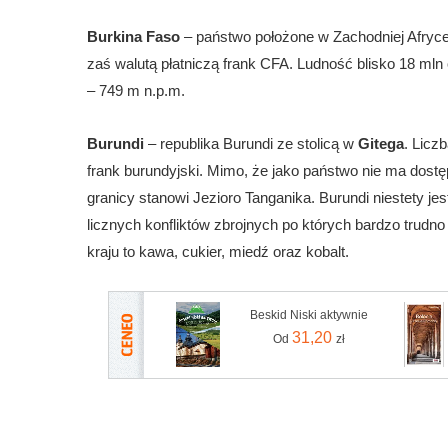
Burkina Faso
– państwo położone w Zachodniej Afryce
zaś walutą płatniczą frank CFA. Ludność blisko 18 mln
– 749 m n.p.m.
Burundi
– republika Burundi ze stolicą w
Gitega
. Licz
frank burundyjski. Mimo, że jako państwo nie ma dost
granicy stanowi Jezioro Tanganika. Burundi niestety j
licznych konfliktów zbrojnych po których bardzo trudn
kraju to kawa, cukier, miedź oraz kobalt.
Beskid Niski aktywnie
31,20
Od
zł