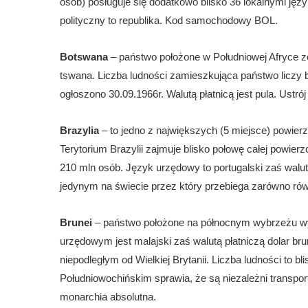
osób) posługuje się dodatkowo blisko 36 lokalnymi języ
polityczny to republika. Kod samochodowy BOL.
Botswana
– państwo położone w Południowej Afryce z
tswana. Liczba ludności zamieszkująca państwo liczy bl
ogłoszono 30.09.1966r. Walutą płatnicą jest pula. Ustrój 
Brazylia
– to jedno z największych (5 miejsce) powie
Terytorium Brazylii zajmuje blisko połowę całej powier
210 mln osób. Język urzędowy to portugalski zaś waluta r
jedynym na świecie przez który przebiega zarówno rów
Brunei
– państwo położone na północnym wybrzeżu wy
urzędowym jest malajski zaś walutą płatniczą dolar bru
niepodległym od Wielkiej Brytanii. Liczba ludności to 
Południowochińskim sprawia, że są niezależni transport
monarchia absolutna.