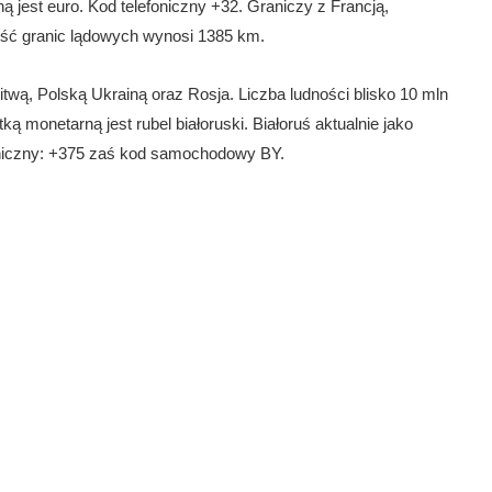
 jest euro. Kod telefoniczny +32. Graniczy z Francją,
ść granic lądowych wynosi 1385 km.
twą, Polską Ukrainą oraz Rosja. Liczba ludności blisko 10 mln
ką monetarną jest rubel białoruski. Białoruś aktualnie jako
oniczny: +375 zaś kod samochodowy BY.