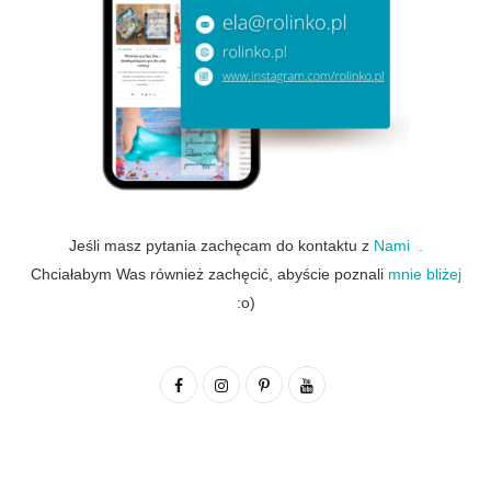
Jeśli masz pytania zachęcam do kontaktu z
Nami .
Chciałabym Was również zachęcić, abyście poznali
mnie bliżej
:o)
F
I
P
Y
a
n
i
o
c
s
n
u