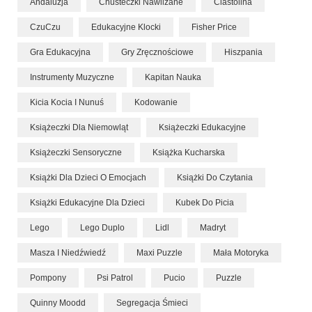
Andaluzja
Chusteczki Nawilżane
Ciastolina
CzuCzu
Edukacyjne Klocki
Fisher Price
Gra Edukacyjna
Gry Zręcznościowe
Hiszpania
Instrumenty Muzyczne
Kapitan Nauka
Kicia Kocia I Nunuś
Kodowanie
Książeczki Dla Niemowląt
Książeczki Edukacyjne
Książeczki Sensoryczne
Książka Kucharska
Książki Dla Dzieci O Emocjach
Książki Do Czytania
Książki Edukacyjne Dla Dzieci
Kubek Do Picia
Lego
Lego Duplo
Lidl
Madryt
Masza I Niedźwiedź
Maxi Puzzle
Mała Motoryka
Pompony
Psi Patrol
Pucio
Puzzle
Quinny Moodd
Segregacja Śmieci