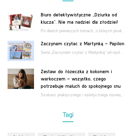
Biuro detektywistyczne „Dziurka od
klucza”. Nie ma nadziei dla złodziei!
Po dwóch pierwszych tomach, o których pisałam tutaj, które wciągnęły nas w świat młodych detektywów…
Zaczynam czytać z Martynką – Papilon
Seria „Zaczynam czytać z Martynką” od wydawnictwa Papilon to estetycznie wydane książki wspierające dzieci w…
Zestaw do łóżeczka z kokonem i
warkoczem – wszystko, czego
potrzebuje maluch do spokojnego snu
Szukasz praktycznego i estetycznego rozwiązania do łóżeczka niemowlęcia? Zestaw z kokonem i warkoczem zapewnia wygodę,…
Tagi