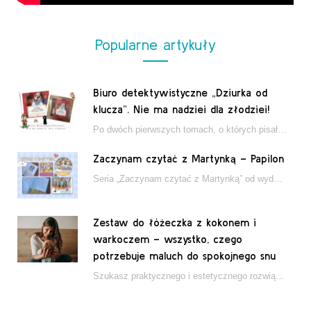
Popularne artykuły
Biuro detektywistyczne „Dziurka od
klucza”. Nie ma nadziei dla złodziei!
Po dwóch pierwszych tomach, o których pisałam tutaj, które wciągnęły nas w świat młodych detektywów…
Zaczynam czytać z Martynką – Papilon
Seria „Zaczynam czytać z Martynką” od wydawnictwa Papilon to estetycznie wydane książki wspierające dzieci w…
Zestaw do łóżeczka z kokonem i
warkoczem – wszystko, czego
potrzebuje maluch do spokojnego snu
Szukasz praktycznego i estetycznego rozwiązania do łóżeczka niemowlęcia? Zestaw z kokonem i warkoczem zapewnia wygodę,…