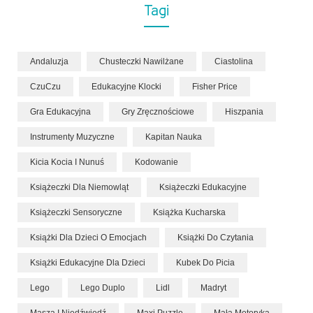
Tagi
Andaluzja
Chusteczki Nawilżane
Ciastolina
CzuCzu
Edukacyjne Klocki
Fisher Price
Gra Edukacyjna
Gry Zręcznościowe
Hiszpania
Instrumenty Muzyczne
Kapitan Nauka
Kicia Kocia I Nunuś
Kodowanie
Książeczki Dla Niemowląt
Książeczki Edukacyjne
Książeczki Sensoryczne
Książka Kucharska
Książki Dla Dzieci O Emocjach
Książki Do Czytania
Książki Edukacyjne Dla Dzieci
Kubek Do Picia
Lego
Lego Duplo
Lidl
Madryt