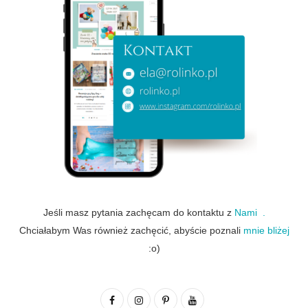
Jeśli masz pytania zachęcam do kontaktu z
Nami .
Chciałabym Was również zachęcić, abyście poznali
mnie bliżej
:o)
F
I
P
Y