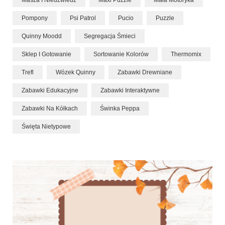
Masza I Niedźwiedź
Maxi Puzzle
Mała Motoryka
Pompony
Psi Patrol
Pucio
Puzzle
Quinny Moodd
Segregacja Śmieci
Sklep I Gotowanie
Sortowanie Kolorów
Thermomix
Trefl
Wózek Quinny
Zabawki Drewniane
Zabawki Edukacyjne
Zabawki Interaktywne
Zabawki Na Kółkach
Świnka Peppa
Święta Nietypowe