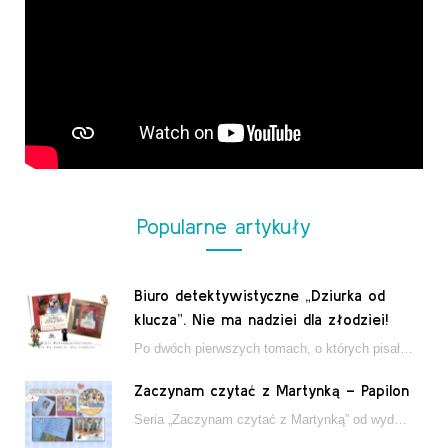
Popularne artykuły
Biuro detektywistyczne „Dziurka od
klucza”. Nie ma nadziei dla złodziei!
Po dwóch pierwszych tomach, o których pisałam tutaj, które wciągnęły nas w świat młodych detektywów…
Zaczynam czytać z Martynką – Papilon
Seria „Zaczynam czytać z Martynką” od wydawnictwa Papilon to estetycznie wydane książki wspierające dzieci w…