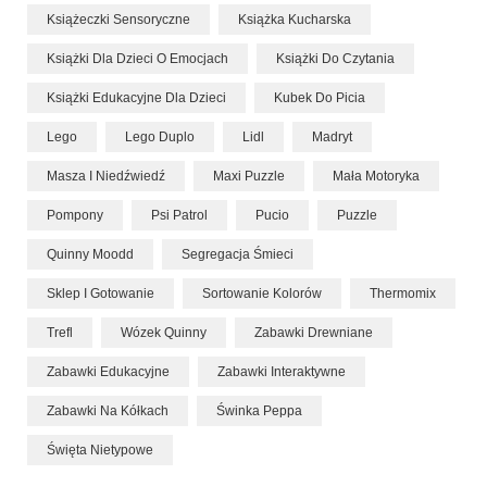
Książeczki Sensoryczne
Książka Kucharska
Książki Dla Dzieci O Emocjach
Książki Do Czytania
Książki Edukacyjne Dla Dzieci
Kubek Do Picia
Lego
Lego Duplo
Lidl
Madryt
Masza I Niedźwiedź
Maxi Puzzle
Mała Motoryka
Pompony
Psi Patrol
Pucio
Puzzle
Quinny Moodd
Segregacja Śmieci
Sklep I Gotowanie
Sortowanie Kolorów
Thermomix
Trefl
Wózek Quinny
Zabawki Drewniane
Zabawki Edukacyjne
Zabawki Interaktywne
Zabawki Na Kółkach
Świnka Peppa
Święta Nietypowe