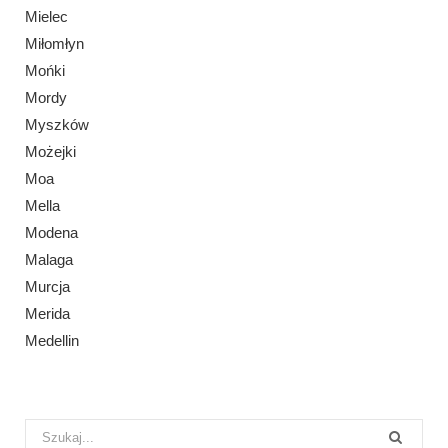
Mielec
Miłomłyn
Mońki
Mordy
Myszków
Możejki
Moa
Mella
Modena
Malaga
Murcja
Merida
Medellin
Search