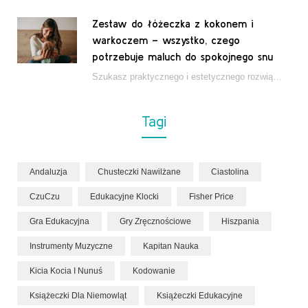
Zestaw do łóżeczka z kokonem i
warkoczem – wszystko, czego
potrzebuje maluch do spokojnego snu
Szukasz praktycznego i estetycznego rozwiązania do łóżeczka niemowlęcia? Zestaw z kokonem i warkoczem zapewnia wygodę,…
Tagi
Andaluzja
Chusteczki Nawilżane
Ciastolina
CzuCzu
Edukacyjne Klocki
Fisher Price
Gra Edukacyjna
Gry Zręcznościowe
Hiszpania
Instrumenty Muzyczne
Kapitan Nauka
Kicia Kocia I Nunuś
Kodowanie
Książeczki Dla Niemowląt
Książeczki Edukacyjne