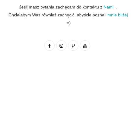
Jeśli masz pytania zachęcam do kontaktu z
Nami .
Chciałabym Was również zachęcić, abyście poznali
mnie bliżej
:o)
F
I
P
Y
a
n
i
o
c
s
n
u
e
t
t
T
b
a
e
u
o
g
r
b
o
r
e
e
k
a
s
m
t